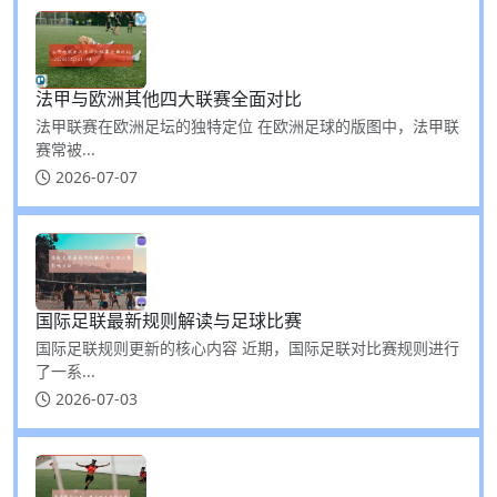
法甲与欧洲其他四大联赛全面对比
法甲联赛在欧洲足坛的独特定位 在欧洲足球的版图中，法甲联
赛常被...
2026-07-07
国际足联最新规则解读与足球比赛
国际足联规则更新的核心内容 近期，国际足联对比赛规则进行
了一系...
2026-07-03