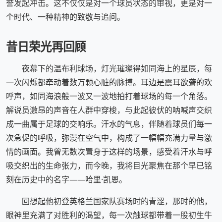
誉发起冲击。这不仅仅是对一个球员状态的审视，更是对一
个时代、一种精神的致敬与追问。
昔日荣光再回顾
夜幕下的温布利球场，灯光璀璨得如同海上的星辰，每
一次闪烁都牵动着数万颗心脏的脉搏。耳边是震耳欲聋的欢
呼声，如同海浪般一波又一波地拍打着球场的每一个角落。
解说员激昂的声音在人群中穿梭，与此起彼伏的呐喊声交织
成一曲属于足球的交响乐。汗水的气息，伴随着球员们每一
次急促的呼吸，弥漫在空气中，构成了一幅幅充满力量与激
情的画面。我曾无数次置身于这样的场景，感受着汗水与呼
吸交织出的生命张力，而今晚，我将目光聚焦在那个早已铭
刻在历史中的名字——哈里·凯恩。
回想起他初登英格兰国家队赛场时的青涩，那时的他，
眼神里充满了对胜利的渴望，每一次触球都带着一股初生牛