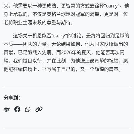
来，他需要以一种更成熟、更智慧的方式去诠释“carry”。他
身上承载的，不仅是英格兰球迷对冠军的渴望，更是对一位
老将职业生涯末段的尊重与期待。
这场关于凯恩能否“carry”的讨论，最终将回归到足球的
本质——团队的力量。无论结果如何，他为国家队所做出的
贡献，已足够载入史册。而2026年的夏天，他能否再次闪
耀，我们拭目以待，并在此刻，为他送上最真挚的祝福，愿
他能在绿茵场上，书写属于自己的，又一个辉煌的篇章。
分享到：