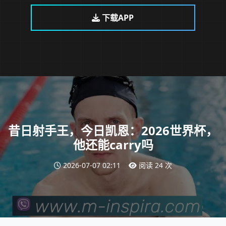
下载APP
昔日射手王，今日凯恩：2026世界杯，
他还能carry吗
2026-07-07 02:11
阅读 24 次