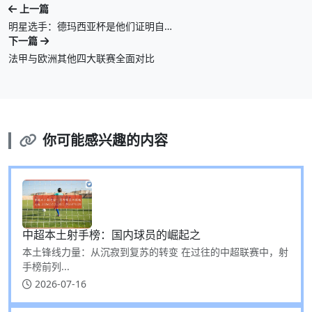
上一篇
明星选手：德玛西亚杯是他们证明自…
下一篇
法甲与欧洲其他四大联赛全面对比
你可能感兴趣的内容
中超本土射手榜：国内球员的崛起之
本土锋线力量：从沉寂到复苏的转变 在过往的中超联赛中，射
手榜前列...
2026-07-16