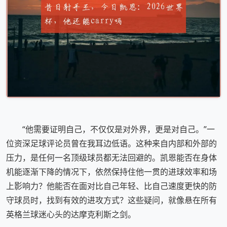
“他需要证明自己，不仅仅是对外界，更是对自己。”一
位资深足球评论员曾在我耳边低语。这种来自内部和外部的
压力，是任何一名顶级球员都无法回避的。凯恩能否在身体
机能逐渐下降的情况下，依然保持住他一贯的进球效率和场
上影响力？他能否在面对比自己年轻、比自己速度更快的防
守球员时，找到有效的进攻方式？这些疑问，就像悬在所有
英格兰球迷心头的达摩克利斯之剑。