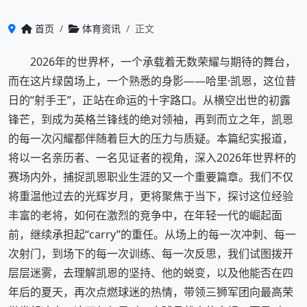
首页
体育资讯
正文
2026年的世界杯，一个承载着无数荣耀与期待的舞台，
而在这片绿茵场上，一个熟悉的身影——哈里·凯恩，这位昔
日的“射手王”，正站在命运的十字路口。从横空出世的初露
锋芒，到成为英格兰锋线的绝对领袖，再到而立之年，凯恩
的每一次闪耀都伴随着巨大的压力与质疑。本篇纪实报道，
将以一名亲历者、一名见证者的视角，深入2026年世界杯的
赛场内外，捕捉凯恩职业生涯的又一个重要篇章。我们不仅
将重温他过去的光辉岁月，更将聚焦于当下，探讨这位经验
丰富的老将，如何在激烈的竞争中，在年轻一代的崛起面
前，继续承担起“carry”的重任。从场上的每一次冲刺、每一
次射门，到场下的每一次训练、每一次反思，我们试图拨开
层层迷雾，去理解凯恩的坚持、他的蜕变，以及他能否在四
年后的夏天，再次点燃球迷的热情，带领三狮军团向最高荣